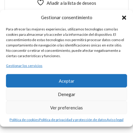
Añadir a la lista de deseos
Colgantes
Gestionar consentimiento
Para ofrecer las mejores experiencias, utilizamos tecnologías como las
cookies para almacenar y/o acceder a la información del dispositivo. El
consentimiento de estas tecnologías nos permitirá procesar datos como el
comportamiento de navegación o las identificaciones únicas en este sitio.
COLGANTE PLATA CHAPA
No consentir o retirar el consentimiento, puede afectar negativamente a
ciertas características y funciones.
Gestionar los servicios
DESCRIPCIÓN
Aceptar
Colgante redondo de 20 mm realizado en plata martelé, el
cual se puede personalizar con la tipografía que usted elija.
Denegar
Precio del grabado no incluido. Consúltenos.
Ver preferencias
Productos Relacionados
Política de cookies
Política de privacidad y protección de datos
Aviso legal