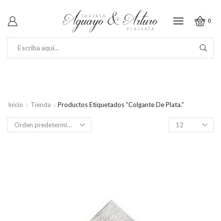
0
SEARCH
INPUT
Inicio
Tienda
Productos Etiquetados “Colgante De Plata.”
Productos
por
página