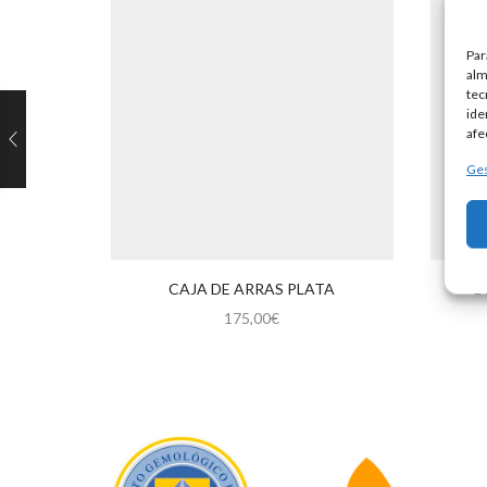
Par
alm
tec
ide
afe
Ges
CAJA DE ARRAS PLATA
B
175,00
€