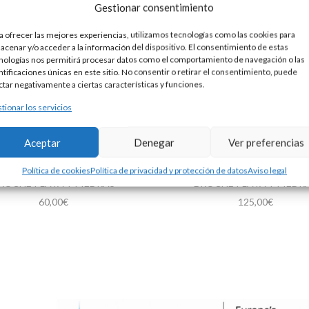
Gestionar consentimiento
a ofrecer las mejores experiencias, utilizamos tecnologías como las cookies para
acenar y/o acceder a la información del dispositivo. El consentimiento de estas
nologías nos permitirá procesar datos como el comportamiento de navegación o las
ntificaciones únicas en este sitio. No consentir o retirar el consentimiento, puede
ctar negativamente a ciertas características y funciones.
tionar los servicios
Aceptar
Denegar
Ver preferencias
Política de cookies
Política de privacidad y protección de datos
Aviso legal
ROCHE PLATA Y PIEDRAS
BROCHE PLATA Y PIEDR
60,00
€
125,00
€