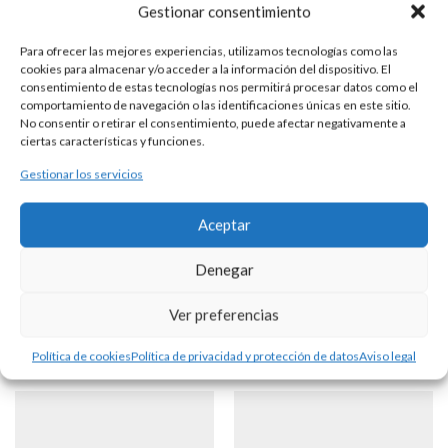
Gestionar consentimiento
Para ofrecer las mejores experiencias, utilizamos tecnologías como las
cookies para almacenar y/o acceder a la información del dispositivo. El
PENDIENTES PLATA Y PIEDRAS
consentimiento de estas tecnologías nos permitirá procesar datos como el
comportamiento de navegación o las identificaciones únicas en este sitio.
No consentir o retirar el consentimiento, puede afectar negativamente a
ciertas características y funciones.
DESCRIPCIÓN
Gestionar los servicios
Pendientes con piedras marcasitas y nácar realizados en
Aceptar
Plata de Ley. Largo total 6 cm
Denegar
Productos Relacionados
Ver preferencias
Política de cookies
Política de privacidad y protección de datos
Aviso legal