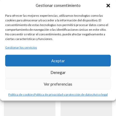
Gestionar consentimiento
Para ofrecer las mejores experiencias, utilizamos tecnologías como las
cookies para almacenar y/o acceder a la información del dispositivo. El
PENDIENTES PLATA Y PIEDRAS
consentimiento de estas tecnologías nos permitirá procesar datos como el
comportamiento de navegación o las identificaciones únicas en este sitio.
No consentir o retirar el consentimiento, puede afectar negativamente a
ciertas características y funciones.
DESCRIPCIÓN
Gestionar los servicios
Pendientes realizados en plata y 2 cuarzos hidrotermales
bicolor.
Aceptar
Denegar
Productos Relacionados
Ver preferencias
Política de cookies
Política de privacidad y protección de datos
Aviso legal