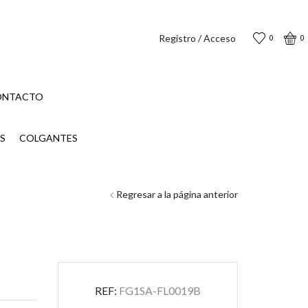
Registro / Acceso
0
0
ONTACTO
S
COLGANTES
Regresar a la página anterior
REF:
FG1SA-FL0019B