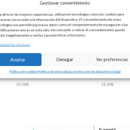
Gestionar consentimiento
a ofrecer las mejores experiencias, utilizamos tecnologías como las cookies para
acenar y/o acceder a la información del dispositivo. El consentimiento de estas
nologías nos permitirá procesar datos como el comportamiento de navegación o las
ntificaciones únicas en este sitio. No consentir o retirar el consentimiento, puede
ctar negativamente a ciertas características y funciones.
tionar los servicios
Aceptar
Denegar
Ver preferencias
Política de cookies
Política de privacidad y protección de datos
Aviso legal
ENDEDOR CHUPETE OSITO
PRENDEDOR CHUPETE PL
55,00
€
55,00
€