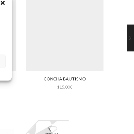
ATA
CONCHA BAUTISMO
M
115,00
€