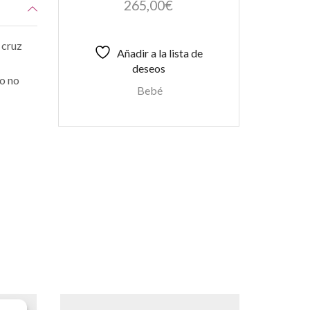
265,00
€
 cruz
Añadir a la lista de
deseos
do no
Bebé