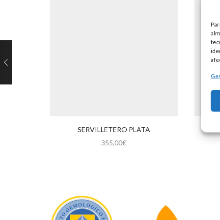
Par
alm
tec
ide
afe
Ges
SERVILLETERO PLATA
PR
355,00
€