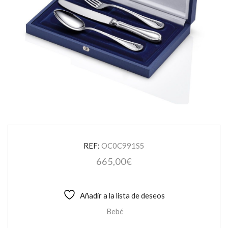
REF:
OC0C991S5
665,00
€
Añadir a la lista de deseos
Bebé