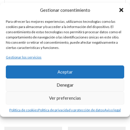
Gestionar consentimiento
Para ofrecer las mejores experiencias, utilizamos tecnologías como las
CUBIERTOS PLATA
cookies para almacenar y/o acceder a la información del dispositivo. El
consentimiento de estas tecnologías nos permitirá procesar datos como el
comportamiento de navegación o las identificaciones únicas en este sitio.
No consentir o retirar el consentimiento, puede afectar negativamente a
DESCRIPCIÓN
ciertas características y funciones.
Gestionar los servicios
Juego de 3 cubiertos realizado en plata, de bebé, modelo
“Inglés”. Consta de cuchara, tenedor y cuchillo. Se pueden
Aceptar
personalizar con la tipografía que usted elija. Precio del
grabado no incluido. Consúltenos.
Denegar
Ver preferencias
Productos Relacionados
Política de cookies
Política de privacidad y protección de datos
Aviso legal