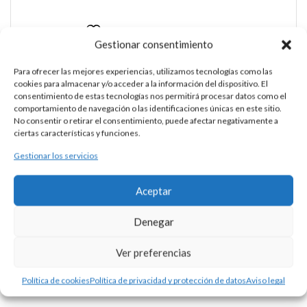
Añadir a la lista de deseos
Gestionar consentimiento
Bodas
Para ofrecer las mejores experiencias, utilizamos tecnologías como las
cookies para almacenar y/o acceder a la información del dispositivo. El
consentimiento de estas tecnologías nos permitirá procesar datos como el
comportamiento de navegación o las identificaciones únicas en este sitio.
No consentir o retirar el consentimiento, puede afectar negativamente a
CAJA DE ARRAS PLATA
ciertas características y funciones.
Gestionar los servicios
DESCRIPCIÓN
Aceptar
Caja lisa para arras realizada en plata de medidas 4,00 x 4,00
Denegar
x 2,5 cm.
Ver preferencias
Productos Relacionados
Política de cookies
Política de privacidad y protección de datos
Aviso legal