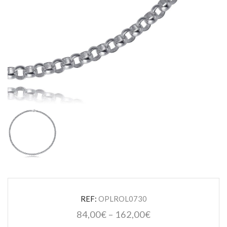
REF:
OPLROL0730
84,00
€
–
162,00
€