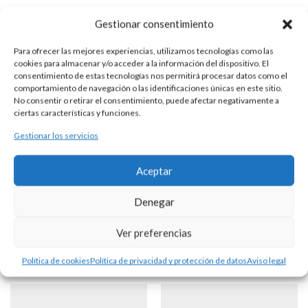
Gestionar consentimiento
DESCRIPCIÓN
Para ofrecer las mejores experiencias, utilizamos tecnologías como las
Cadena realizada en plata 925 con eslabones de rolo.
cookies para almacenar y/o acceder a la información del dispositivo. El
consentimiento de estas tecnologías nos permitirá procesar datos como el
Calibre aproximado: 5,00 mm. (ancho de la cadena).
comportamiento de navegación o las identificaciones únicas en este sitio.
No consentir o retirar el consentimiento, puede afectar negativamente a
ciertas características y funciones.
Disponible en diferentes longitudes.
Gestionar los servicios
Consultar disponibilidad.
Aceptar
INFORMACIÓN ADICIONAL
Denegar
También Te Puede Gustar...
Ver preferencias
Política de cookies
Política de privacidad y protección de datos
Aviso legal