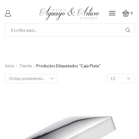
0
SEARCH
INPUT
Inicio
Tienda
Productos Etiquetados “Caja Plata”
Productos
por
página