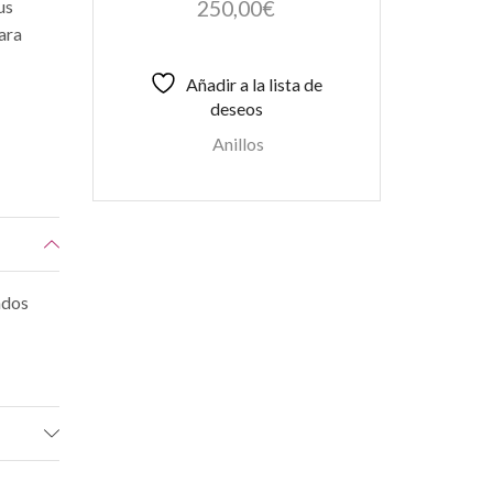
250,00
€
us
Para
Añadir a la lista de
deseos
Anillos
lados