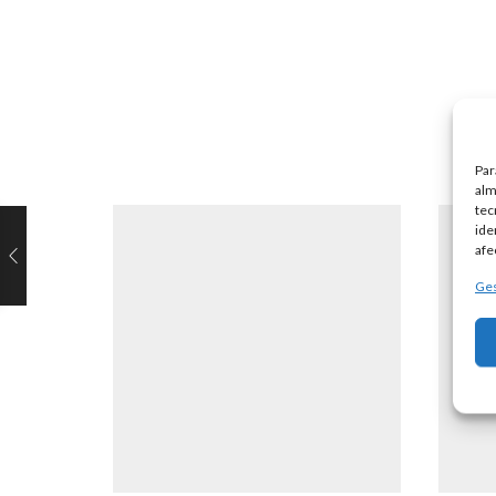
Par
alm
tec
ide
afe
Ges