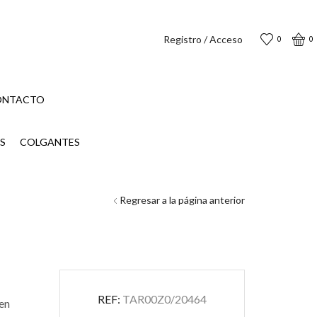
Registro / Acceso
0
0
ONTACTO
S
COLGANTES
Regresar a la página anterior
REF:
TAR00Z0/20464
 en