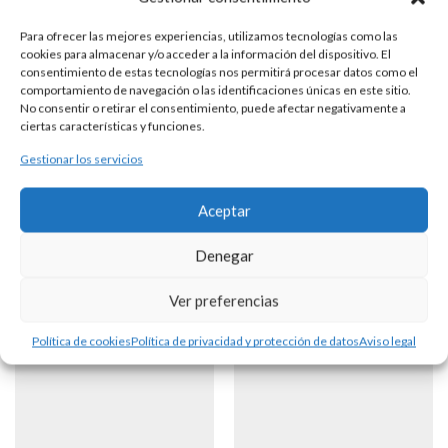
Para ofrecer las mejores experiencias, utilizamos tecnologías como las
cookies para almacenar y/o acceder a la información del dispositivo. El
consentimiento de estas tecnologías nos permitirá procesar datos como el
SONAJERO PLATA NIÑA
comportamiento de navegación o las identificaciones únicas en este sitio.
No consentir o retirar el consentimiento, puede afectar negativamente a
ciertas características y funciones.
DESCRIPCIÓN
Gestionar los servicios
Sonajero realizado en plata con forma de niña y mango.
Aceptar
Denegar
Productos Relacionados
Ver preferencias
Política de cookies
Política de privacidad y protección de datos
Aviso legal