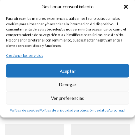
Gestionar consentimiento
Para ofrecer las mejores experiencias, utilizamos tecnologías como las
cookies para almacenar y/o acceder a la información del dispositivo. El
GEMELOS PLATA GOLF
consentimiento de estas tecnologías nos permitirá procesar datos como el
comportamiento de navegación o las identificaciones únicas en este sitio.
No consentir o retirar el consentimiento, puede afectar negativamente a
ciertas características y funciones.
DESCRIPCIÓN
Gestionar los servicios
Gemelos de plata de ley con bolsa de palos de golf de
medidas aproximadas 27 x 12 mm. montados en sistema de
Aceptar
zepelín.
Denegar
Productos Relacionados
Ver preferencias
Política de cookies
Política de privacidad y protección de datos
Aviso legal