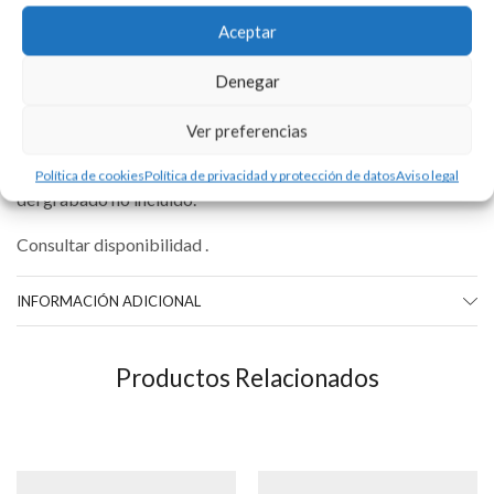
Aceptar
DESCRIPCIÓN
Denegar
Cruz de plata 925 con forma almendrada y cruceta central.
Disponible en diferentes medidas.
Ver preferencias
Se puede personalizar con la tipografía que usted elija. Precio
Política de cookies
Política de privacidad y protección de datos
Aviso legal
del grabado no incluído.
Consultar disponibilidad .
INFORMACIÓN ADICIONAL
Productos Relacionados