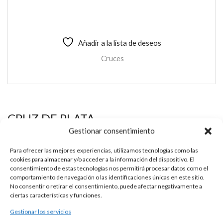
Añadir a la lista de deseos
Cruces
CRUZ DE PLATA
Gestionar consentimiento
Esta es una pieza única al ser realizada de manera artesanal en
nuestros talleres de Madrid, España. Es por ello por lo que sus
Para ofrecer las mejores experiencias, utilizamos tecnologías como las
características y precio pueden variar de una pieza a otra.
cookies para almacenar y/o acceder a la información del dispositivo. El
consentimiento de estas tecnologías nos permitirá procesar datos como el
Para cualquier consulta contacte con nosotros.
comportamiento de navegación o las identificaciones únicas en este sitio.
No consentir o retirar el consentimiento, puede afectar negativamente a
ciertas características y funciones.
Gestionar los servicios