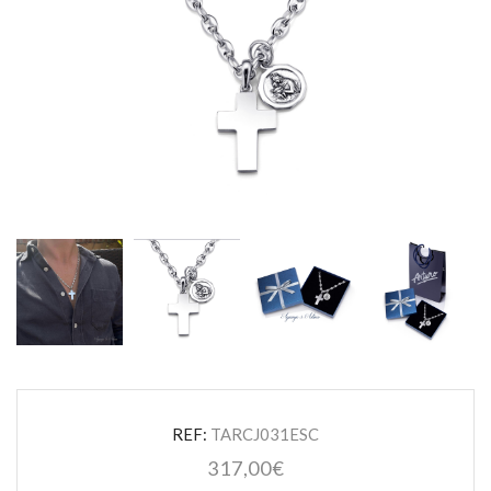
REF:
TARCJ031ESC
317,00
€