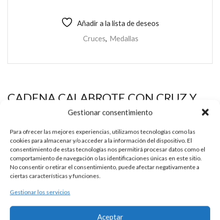
Añadir a la lista de deseos
Cruces
,
Medallas
CADENA CALABROTE CON CRUZ Y
ESCAPULARIO PLATA
Gestionar consentimiento
Para ofrecer las mejores experiencias, utilizamos tecnologías como las
cookies para almacenar y/o acceder a la información del dispositivo. El
DESCRIPCIÓN
consentimiento de estas tecnologías nos permitirá procesar datos como el
comportamiento de navegación o las identificaciones únicas en este sitio.
Conjunto de cadena larga de calabrote, cruz de chapa lisa y
No consentir o retirar el consentimiento, puede afectar negativamente a
ciertas características y funciones.
escapulario de plata 925.
Gestionar los servicios
Cadena de calabrotes huecos de medida 6×8 mm. y largo 60
cm.
Aceptar