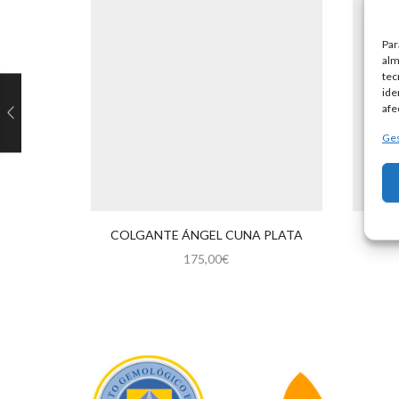
Par
alm
tec
ide
afe
Ges
COLGANTE ÁNGEL CUNA PLATA
175,00
€