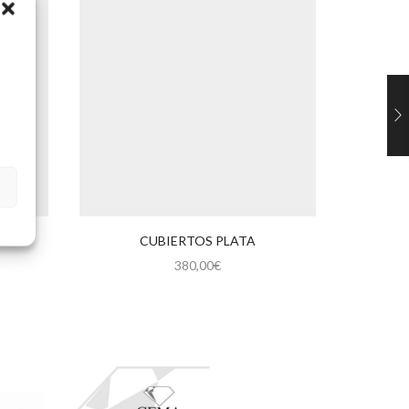
O
CUBIERTOS PLATA
M
380,00
€