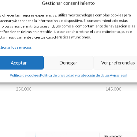
Gestionar consentimiento
a ofrecer las mejores experiencias, utilizamos tecnologías como las cookies para
acenar y/o acceder a la información del dispositivo. El consentimiento de estas
nologías nos permitirá procesar datos como el comportamiento de navegación o las
ntificaciones únicas en este sitio. No consentir o retirar el consentimiento, puede
ctar negativamente a ciertas características y funciones.
tionar los servicios
Aceptar
Denegar
Ver preferencias
Política de cookies
Política de privacidad y protección de datos
Aviso legal
SONAJERO PLATA PESA
SONAJERO PLATA OSIT
250,00
€
145,00
€