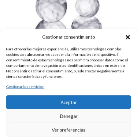
Gestionar consentimiento
Para ofrecer las mejores experiencias, utilizamos tecnologías como las
cookies para almacenar y/o acceder a la información del dispositivo. El
consentimiento de estas tecnologías nos permitirá procesar datos como el
comportamiento de navegación o las identificaciones únicas en este sitio.
No consentir o retirar el consentimiento, puede afectar negativamente a
ciertas características y funciones.
Gestionar los servicios
PENDIENTES PLATA CHAPAS
Aceptar
105,00
€
Pendientes realizados en plata con 3 chapas martelé en aumento.
Denegar
Ver preferencias