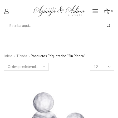
0
SEARCH
INPUT
Inicio
Tienda
Productos Etiquetados “Sin Piedra”
Productos
por
página