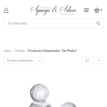
0
SEARCH
INPUT
Inicio
Tienda
Productos Etiquetados “Sin Piedra”
Productos
por
página