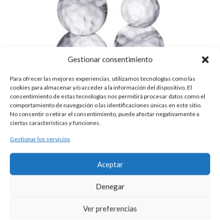
Gestionar consentimiento
Para ofrecer las mejores experiencias, utilizamos tecnologías como las
cookies para almacenar y/o acceder a la información del dispositivo. El
consentimiento de estas tecnologías nos permitirá procesar datos como el
comportamiento de navegación o las identificaciones únicas en este sitio.
No consentir o retirar el consentimiento, puede afectar negativamente a
ciertas características y funciones.
Gestionar los servicios
PENDIENTES PLATA CHAPAS
Aceptar
105,00
€
Pendientes realizados en plata con 3 chapas martelé en aumento.
Denegar
Ver preferencias