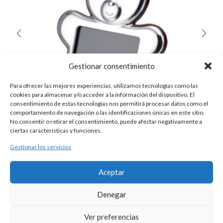
Gestionar consentimiento
Para ofrecer las mejores experiencias, utilizamos tecnologías como las
cookies para almacenar y/o acceder a la información del dispositivo. El
consentimiento de estas tecnologías nos permitirá procesar datos como el
comportamiento de navegación o las identificaciones únicas en este sitio.
No consentir o retirar el consentimiento, puede afectar negativamente a
ciertas características y funciones.
Gestionar los servicios
MARCO FOTOS PLATA
Aceptar
235,00
€
Marco de fotos infantil realizado en plata con forma de osito.
Denegar
Medidas de la foto 9 x 9 cm.
Ver preferencias