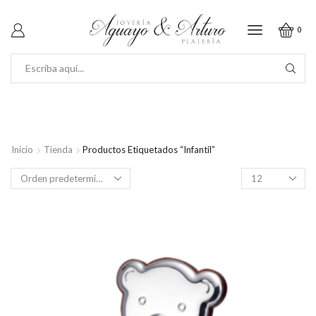
0
SEARCH
INPUT
Inicio
Tienda
Productos Etiquetados “Infantil”
Productos
por
página