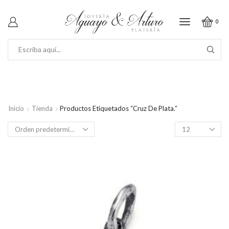
0
SEARCH
INPUT
Inicio
Tienda
Productos Etiquetados “Cruz De Plata.”
Productos
por
página