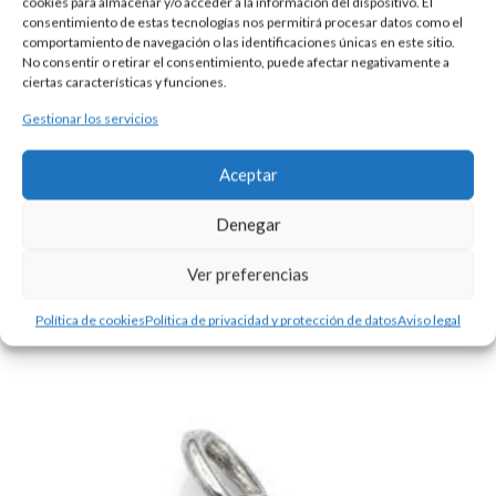
cookies para almacenar y/o acceder a la información del dispositivo. El
consentimiento de estas tecnologías nos permitirá procesar datos como el
comportamiento de navegación o las identificaciones únicas en este sitio.
No consentir o retirar el consentimiento, puede afectar negativamente a
ciertas características y funciones.
Gestionar los servicios
CRUZ DE PLATA
55,00
€
Aceptar
Esta es una pieza única al ser realizada de manera artesanal en
nuestros talleres de Madrid, España. Es por ello por lo que sus
Denegar
características y precio pueden variar de una pieza a otra. Para
cualquier consulta contacte con nosotros.
Ver preferencias
Política de cookies
Política de privacidad y protección de datos
Aviso legal