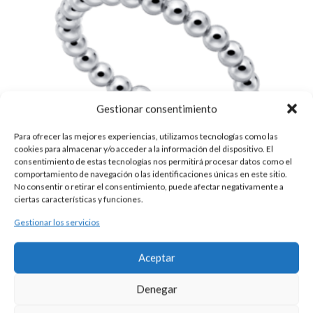
Gestionar consentimiento
Para ofrecer las mejores experiencias, utilizamos tecnologías como las
cookies para almacenar y/o acceder a la información del dispositivo. El
consentimiento de estas tecnologías nos permitirá procesar datos como el
comportamiento de navegación o las identificaciones únicas en este sitio.
No consentir o retirar el consentimiento, puede afectar negativamente a
ciertas características y funciones.
Gestionar los servicios
SORTIJA PLATA BOLAS
40,00
€
Aceptar
Esta es una pieza única al ser realizada de manera artesanal en
nuestros talleres de Madrid, España. Es por ello por lo que sus
Denegar
características y precio pueden variar de una pieza a otra. Para
cualquier consulta contacte con nosotros.