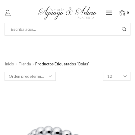
0
SEARCH
INPUT
Inicio
Tienda
Productos Etiquetados “Bolas”
Productos
por
página