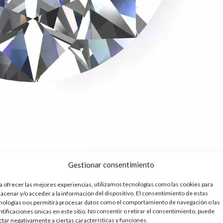
 C´s
Gestionar consentimiento
a ofrecer las mejores experiencias, utilizamos tecnologías como las cookies para
acenar y/o acceder a la información del dispositivo. El consentimiento de estas
rencian al diamante del resto de las gemas es la posibilidad de
nologías nos permitirá procesar datos como el comportamiento de navegación o las
ntificaciones únicas en este sitio. No consentir o retirar el consentimiento, puede
ctar negativamente a ciertas características y funciones.