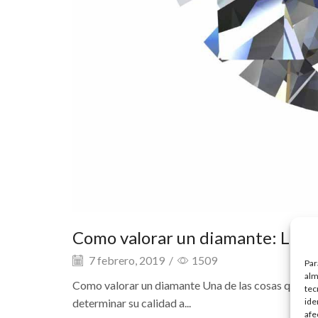
Como valorar un diamante: Las 4
7 febrero, 2019
/
1509
Par
alm
Como valorar un diamante Una de las cosas que dife
tec
ide
determinar su calidad a...
afe