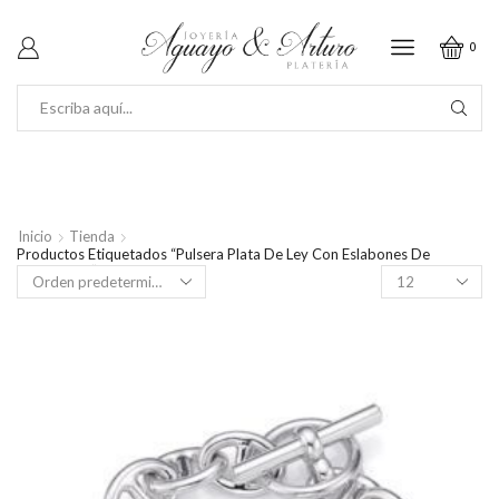
0
SEARCH
INPUT
Inicio
Tienda
Productos Etiquetados “Pulsera Plata De Ley Con Eslabones De
Calabrotes.”
Productos
por
página