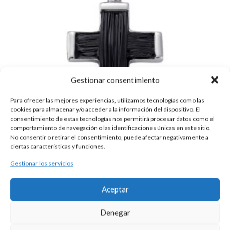
Gestionar consentimiento
Para ofrecer las mejores experiencias, utilizamos tecnologías como las
cookies para almacenar y/o acceder a la información del dispositivo. El
consentimiento de estas tecnologías nos permitirá procesar datos como el
comportamiento de navegación o las identificaciones únicas en este sitio.
No consentir o retirar el consentimiento, puede afectar negativamente a
ciertas características y funciones.
Gestionar los servicios
CRUZ DE PLATA Y PELO
95,00
€
Aceptar
Esta es una pieza única al ser realizada de manera artesanal en
nuestros talleres de Madrid, España. Es por ello por lo que sus
Denegar
características y precio pueden variar de una pieza a otra. Para
cualquier consulta contacte con nosotros.