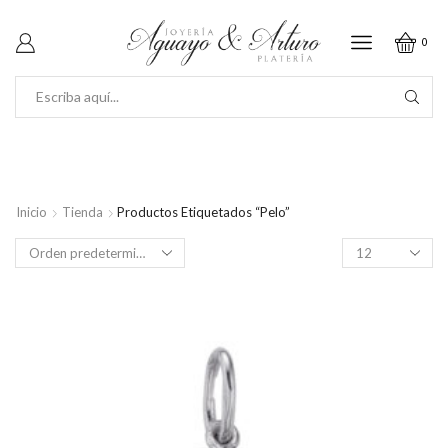
0
SEARCH
INPUT
Inicio
Tienda
Productos Etiquetados “pelo”
Productos
por
página