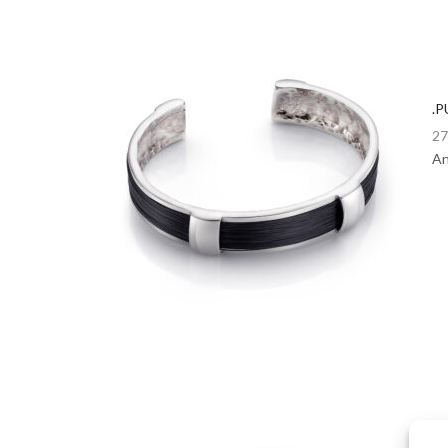
.P
27
An