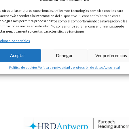
a ofrecer las mejores experiencias, utilizamos tecnologías como las cookies para
ULSERA PLATA RÍGIDA PELO - 1950
acenar y/o acceder a la información del dispositivo. El consentimiento de estas
5,00
€
nologías nos permitirá procesar datos como el comportamiento de navegación o las
ntificaciones únicas en este sitio. No consentir o retirar el consentimiento, puede
cho: 1950
ctar negativamente a ciertas características y funciones.
tionar los servicios
Aceptar
Denegar
Ver preferencias
Política de cookies
Política de privacidad y protección de datos
Aviso legal