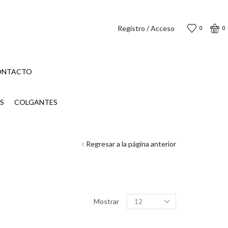
Registro / Acceso
0
0
ONTACTO
S
COLGANTES
Regresar a la página anterior
Productos
Mostrar
por
página