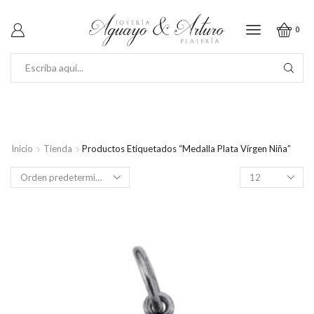
0
SEARCH
INPUT
Inicio
Tienda
Productos Etiquetados “Medalla Plata Vírgen Niña”
Productos
por
página