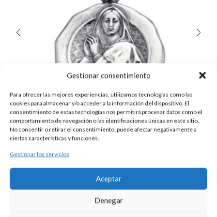
Gestionar consentimiento
Para ofrecer las mejores experiencias, utilizamos tecnologías como las
cookies para almacenar y/o acceder a la información del dispositivo. El
consentimiento de estas tecnologías nos permitirá procesar datos como el
comportamiento de navegación o las identificaciones únicas en este sitio.
No consentir o retirar el consentimiento, puede afectar negativamente a
ciertas características y funciones.
Gestionar los servicios
MEDALLA PLATA VIRGEN NIÑA
38,00
€
Aceptar
Esta es una pieza única al ser realizada de manera artesanal en
nuestros talleres de Madrid, España. Es por ello por lo que sus
Denegar
características y precio pueden variar de una pieza a otra. Para
cualquier consulta contacte con nosotros.