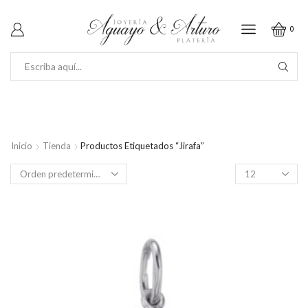
0
SEARCH
INPUT
Inicio
Tienda
Productos Etiquetados “jirafa”
Productos
por
página