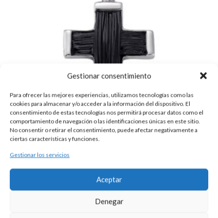
Gestionar consentimiento
Para ofrecer las mejores experiencias, utilizamos tecnologías como las
cookies para almacenar y/o acceder a la información del dispositivo. El
consentimiento de estas tecnologías nos permitirá procesar datos como el
comportamiento de navegación o las identificaciones únicas en este sitio.
No consentir o retirar el consentimiento, puede afectar negativamente a
ciertas características y funciones.
Gestionar los servicios
CRUZ DE PLATA Y PELO
95,00
€
Aceptar
Esta es una pieza única al ser realizada de manera artesanal en
nuestros talleres de Madrid, España. Es por ello por lo que sus
Denegar
características y precio pueden variar de una pieza a otra. Para
cualquier consulta contacte con nosotros.