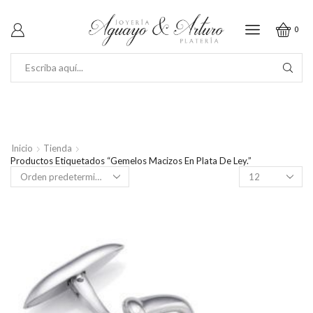
0
SEARCH
INPUT
Inicio
Tienda
Productos Etiquetados “Gemelos Macizos En Plata De Ley.”
Productos
por
página