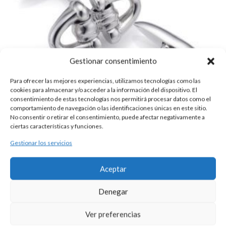
Gestionar consentimiento
Para ofrecer las mejores experiencias, utilizamos tecnologías como las
cookies para almacenar y/o acceder a la información del dispositivo. El
consentimiento de estas tecnologías nos permitirá procesar datos como el
comportamiento de navegación o las identificaciones únicas en este sitio.
No consentir o retirar el consentimiento, puede afectar negativamente a
ciertas características y funciones.
Gestionar los servicios
GEMELOS PLATA ESTRIBOS
Aceptar
150,00
€
Gemelos macizos,en plata de ley,modelo estribos
Denegar
Ver preferencias