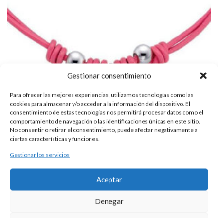
Gestionar consentimiento
Para ofrecer las mejores experiencias, utilizamos tecnologías como las
cookies para almacenar y/o acceder a la información del dispositivo. El
consentimiento de estas tecnologías nos permitirá procesar datos como el
comportamiento de navegación o las identificaciones únicas en este sitio.
No consentir o retirar el consentimiento, puede afectar negativamente a
ciertas características y funciones.
Gestionar los servicios
GARGANTILLA DE CUERO Y CRUZ
85,00
€
Aceptar
Esta es una pieza única al ser realizada de manera artesanal en
nuestros talleres de Madrid, España. Es por ello por lo que sus
Denegar
características y precio pueden variar de una pieza a otra. Para
cualquier consulta contacte con nosotros.