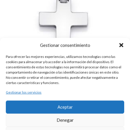
Gestionar consentimiento
Para ofrecer las mejores experiencias, utilizamos tecnologías como las
cookies para almacenar y/o acceder a la información del dispositivo. El
consentimiento de estas tecnologías nos permitirá procesar datos como el
comportamiento de navegación o las identificaciones únicas en este sitio.
No consentir o retirar el consentimiento, puede afectar negativamente a
ciertas características y funciones.
Gestionar los servicios
CRUZ DE PLATA
90,00
€
Aceptar
Esta es una pieza única al ser realizada de manera artesanal en
nuestros talleres de Madrid, España. Es por ello por lo que sus
Denegar
características y precio pueden variar de una pieza a otra. Para
cualquier consulta contacte con nosotros.