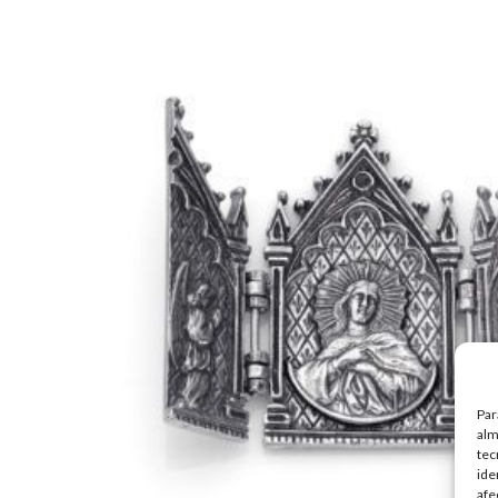
Par
alm
tec
ide
afe