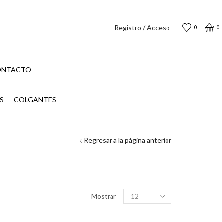
Registro / Acceso
0
0
ONTACTO
S
COLGANTES
Regresar a la página anterior
Productos
Mostrar
por
página