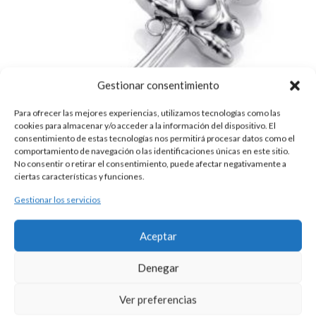
Gestionar consentimiento
Para ofrecer las mejores experiencias, utilizamos tecnologías como las
cookies para almacenar y/o acceder a la información del dispositivo. El
consentimiento de estas tecnologías nos permitirá procesar datos como el
comportamiento de navegación o las identificaciones únicas en este sitio.
No consentir o retirar el consentimiento, puede afectar negativamente a
ciertas características y funciones.
Gestionar los servicios
SONAJERO PLATA RANA
Aceptar
125,00
€
Sonajero con mango realizado en plata, modelo ranita.
Denegar
Ver preferencias