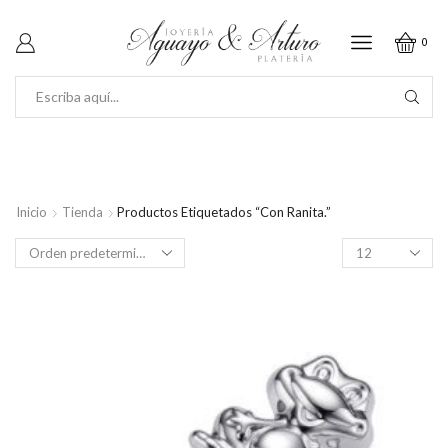
0
SEARCH
INPUT
Inicio
Tienda
Productos Etiquetados “con Ranita.”
Productos
por
página