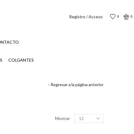
Registro / Acceso
0
0
ONTACTO
S
COLGANTES
Regresar a la página anterior
Productos
Mostrar
por
página