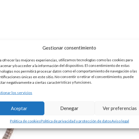
Gestionar consentimiento
a ofrecer las mejores experiencias, utilizamos tecnologías como las cookies para
acenar y/o acceder a la información del dispositivo. El consentimiento de estas
nologías nos permitirá procesar datos como el comportamiento de navegación o las
ntificaciones únicas en este sitio. No consentir o retirar el consentimiento, puede
PENDIENTES PLATA DORADA Y PIEDRAS ARO
ctar negativamente a ciertas características y funciones.
155,00
€
tionar los servicios
Pendientes aro pavé de circonitas, realizados en 
frontalmente tanto las exteriores como las interio
Aceptar
Denegar
Ver preferencias
Política de cookies
Política de privacidad y protección de datos
Aviso legal