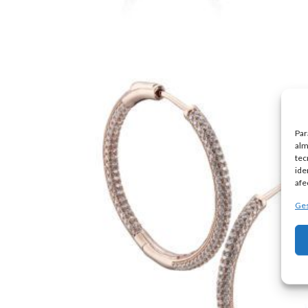
Par
alm
tec
ide
afe
Ges