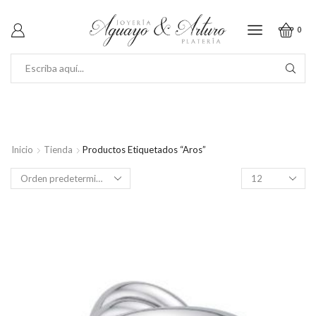
0
SEARCH
INPUT
Inicio
Tienda
Productos Etiquetados “aros”
Productos
por
página