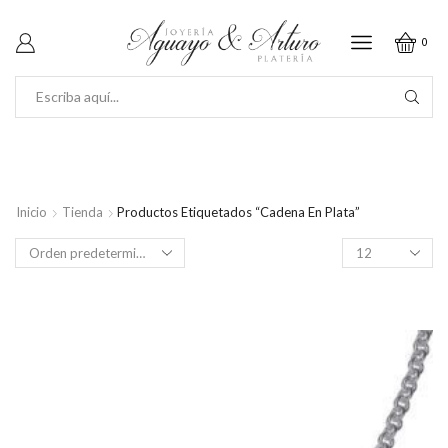
0
SEARCH
INPUT
Inicio
Tienda
Productos Etiquetados “Cadena En Plata”
Productos
por
página