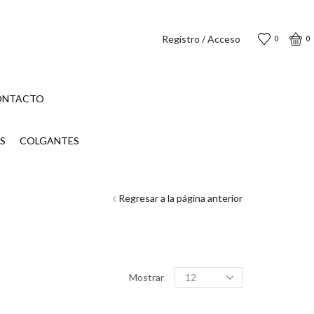
Registro / Acceso
0
0
ONTACTO
S
COLGANTES
Regresar a la página anterior
Productos
Mostrar
por
página