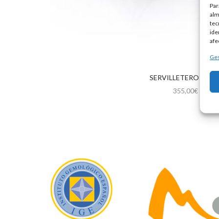
Par
alm
tec
ide
afe
Ges
SERVILLETERO PLAT
355,00
€