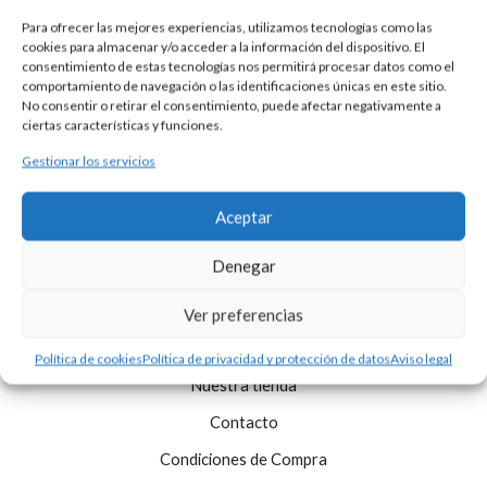
Para ofrecer las mejores experiencias, utilizamos tecnologías como las
cookies para almacenar y/o acceder a la información del dispositivo. El
consentimiento de estas tecnologías nos permitirá procesar datos como el
comportamiento de navegación o las identificaciones únicas en este sitio.
No consentir o retirar el consentimiento, puede afectar negativamente a
MEDALLA CUNA SANTA ANA
ciertas características y funciones.
300,00
€
Gestionar los servicios
Aceptar
Denegar
Ver preferencias
Política de cookies
Política de privacidad y protección de datos
Aviso legal
Nuestra tienda
Contacto
Condiciones de Compra