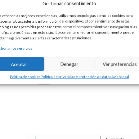
Gestionar consentimiento
a ofrecer las mejores experiencias, utilizamos tecnologías como las cookies para
acenar y/o acceder a la información del dispositivo. El consentimiento de estas
nologías nos permitirá procesar datos como el comportamiento de navegación o las
ntificaciones únicas en este sitio. No consentir o retirar el consentimiento, puede
CRUZ DE PLATA
CRUZ DE PLATA
ctar negativamente a ciertas características y funciones.
65,00
€
45,00
€
tionar los servicios
Aceptar
Denegar
Ver preferencias
Política de cookies
Política de privacidad y protección de datos
Aviso legal
…
1
2
4