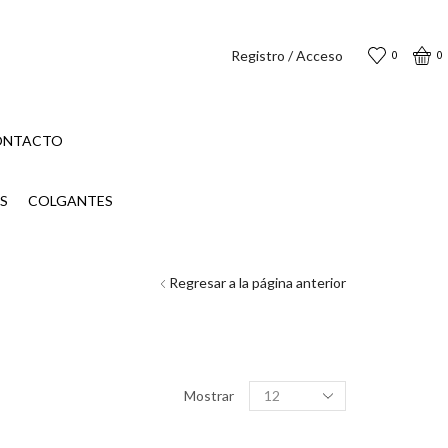
Registro / Acceso
0
0
ONTACTO
S
COLGANTES
Regresar a la página anterior
Productos
Mostrar
por
página