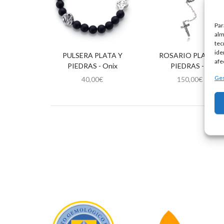
Par
alm
tec
ide
PULSERA PLATA Y
ROSARIO PLATA Y
afe
PIEDRAS - Onix
PIEDRAS - 5
Ges
40,00
€
150,00
€