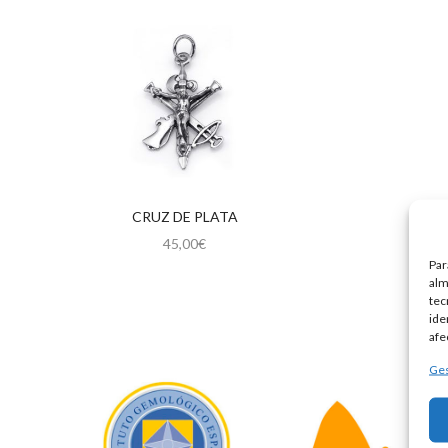
CRUZ DE PLATA
45,00
€
Par
alm
tec
ide
afe
Ges