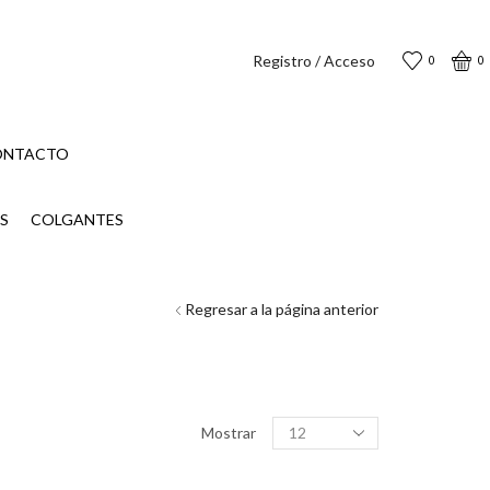
Registro / Acceso
0
0
ONTACTO
S
COLGANTES
Regresar a la página anterior
Productos
Mostrar
por
página