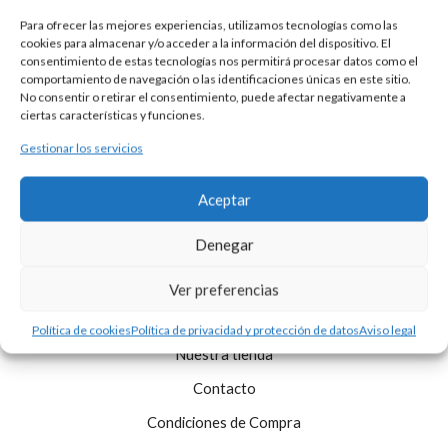
Para ofrecer las mejores experiencias, utilizamos tecnologías como las
cookies para almacenar y/o acceder a la información del dispositivo. El
consentimiento de estas tecnologías nos permitirá procesar datos como el
comportamiento de navegación o las identificaciones únicas en este sitio.
No consentir o retirar el consentimiento, puede afectar negativamente a
GEMELOS PLATA ESTRIBOS
ciertas características y funciones.
150,00
€
Gestionar los servicios
Aceptar
Denegar
Ver preferencias
Política de cookies
Política de privacidad y protección de datos
Aviso legal
Nuestra tienda
Contacto
Condiciones de Compra