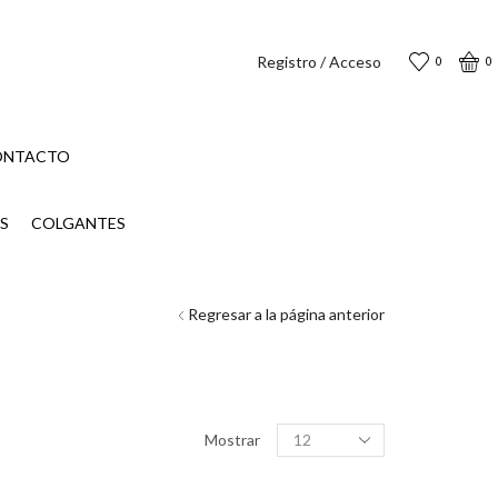
Registro / Acceso
0
0
ONTACTO
S
COLGANTES
Regresar a la página anterior
Productos
Mostrar
por
página