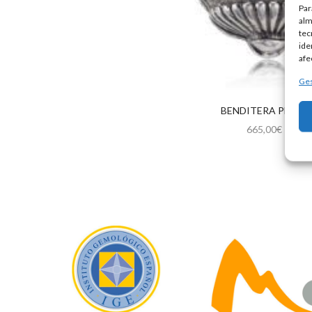
Par
alm
tec
ide
afe
Ges
BENDITERA PLATA
665,00
€